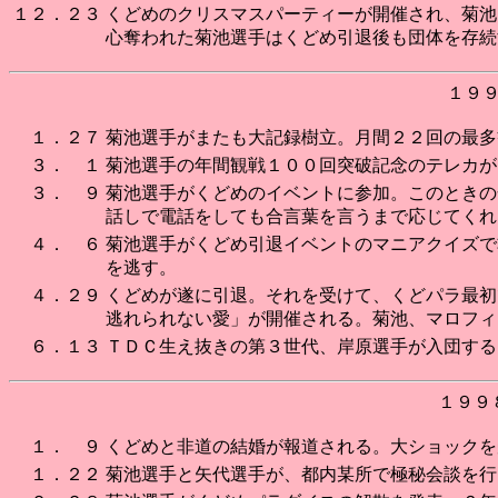
１２．２３
くどめのクリスマスパーティーが開催され、菊池
心奪われた菊池選手はくどめ引退後も団体を存続
１９
１．２７
菊池選手がまたも大記録樹立。月間２２回の最多
３． １
菊池選手の年間観戦１００回突破記念のテレカが
３． ９
菊池選手がくどめのイベントに参加。このときの
話しで電話をしても合言葉を言うまで応じてくれ
４． ６
菊池選手がくどめ引退イベントのマニアクイズで
を逃す。
４．２９
くどめが遂に引退。それを受けて、くどパラ最初
逃れられない愛」が開催される。菊池、マロフィ
６．１３
ＴＤＣ生え抜きの第３世代、岸原選手が入団する
１９９
１． ９
くどめと非道の結婚が報道される。大ショックを
１．２２
菊池選手と矢代選手が、都内某所で極秘会談を行