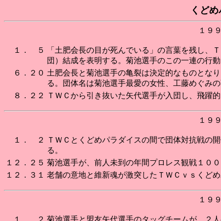
くどめ
１９
１． ５
「土肥会長の目が死んでいる」の言葉を残し、Ｔ
団）結成を表明する。菊池選手のこの一連の行動
６．２０
土肥会長と菊池選手の亀裂は決定的なものとなり
る。団体名は菊池選手最愛の女性、工藤めぐみの
８．２２
ＴＷＣから引き抜いた矢代選手が入団し、飛躍的
１９
１． ２
ＴＷＣとくどめパラダイスの間で団体対抗戦の開
る。
１２．２５
菊池選手が、前人未到の年間プロレス観戦１００
１２．３１
老舗の意地と維新魂が激突したＴＷＣｖｓくどめ
１９
１． ２
菊池選手と盟友矢代選手のタッグチームが、２人