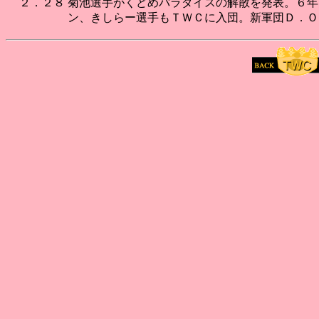
２．２８
菊池選手がくどめパラダイスの解散を発表。６年
ン、きしらー選手もＴＷＣに入団。新軍団Ｄ．Ｏ