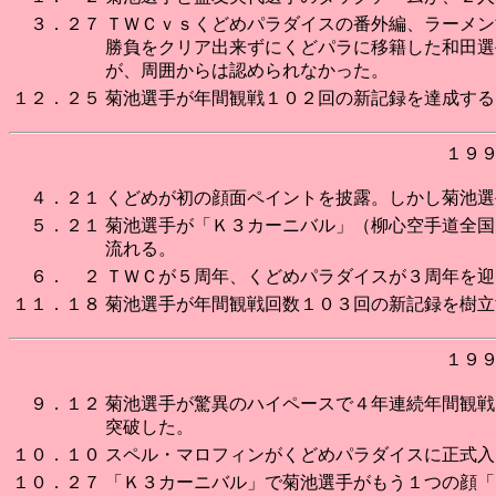
３．２７
ＴＷＣｖｓくどめパラダイスの番外編、ラーメン
勝負をクリア出来ずにくどパラに移籍した和田選
が、周囲からは認められなかった。
１２．２５
菊池選手が年間観戦１０２回の新記録を達成する
１９
４．２１
くどめが初の顔面ペイントを披露。しかし菊池選
５．２１
菊池選手が「Ｋ３カーニバル」（柳心空手道全国
流れる。
６． ２
ＴＷＣが５周年、くどめパラダイスが３周年を迎
１１．１８
菊池選手が年間観戦回数１０３回の新記録を樹立
１９
９．１２
菊池選手が驚異のハイペースで４年連続年間観戦
突破した。
１０．１０
スペル・マロフィンがくどめパラダイスに正式入
１０．２７
「Ｋ３カーニバル」で菊池選手がもう１つの顔「