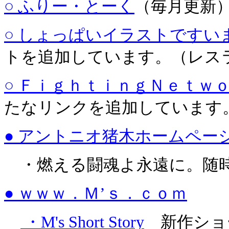
○ ふりー・とーく
（毎月更新
○ しょっぱいイラストですい
トを追加しています。（レス
○ ＦｉｇｈｔｉｎｇＮｅｔｗ
たなリンクを追加しています
● アントニオ猪木ホームペー
・燃える闘魂よ永遠に。随
● ｗｗｗ．Ｍ’ｓ．ｃｏｍ
・M's Short Story
新作ショ